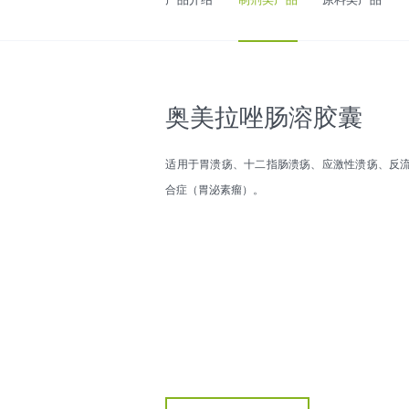
奥美拉唑肠溶胶囊
适用于胃溃疡、十二指肠溃疡、应激性溃疡、反流
合症（胃泌素瘤）。